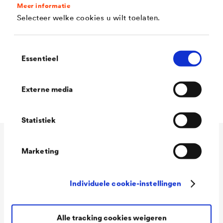
Meer informatie
Vergelingsvrij
Selecteer welke cookies u wilt toelaten.
Waterdampdoorlaatbaar
Spanningsarm
Toestemmingsselectie
Essentieel
Blokvast
Lood - en chromaatvrij volgens DIN55944
Externe media
Statistiek
Technische gegevens
Marketing
Individuele cookie-instellingen
Consumption
ml/m²
Colour tones
Wit
Alle tracking cookies weigeren