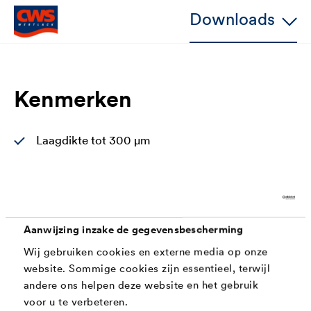
Downloads
Kenmerken
Laagdikte tot 300 µm
Zeer goede hechting met de ondergrond
Zeer goed dekvermogen
Snel droog
Aanwijzing inzake de gegevensbescherming
Tijdbesparend (tot 60% bij efficiënte verwerking)
Wij gebruiken cookies en externe media op onze
website. Sommige cookies zijn essentieel, terwijl
Uitstekende vloei
andere ons helpen deze website en het gebruik
Bestand tegen de gangbare reinigingsmiddelen
voor u te verbeteren.