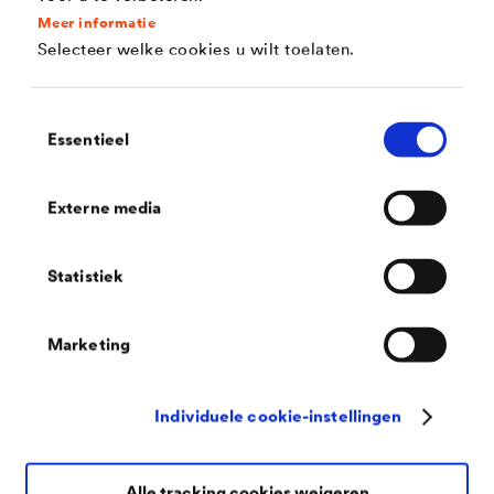
Toebehoren
Meer informatie
Selecteer welke cookies u wilt toelaten.
Toestemmingsselectie
Essentieel
Externe media
Statistiek
Marketing
Individuele cookie-instellingen
®
DELTA
-POLY BAND P 100
Aluminium bedampte, scheurvaste kleefband uit
polypropyleen.
Alle tracking cookies weigeren