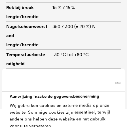
Rek bij breuk
15 % / 15 %
lengte/breedte
Nagelscheurweerst
350 / 300 (± 20 %) N
and
lengte/breedte
Temperatuurbeste
-30 °C tot +80 °C
ndigheid
Afmetingen
50 m x 1,50 m (Art.-nr.
02207460)
50 m x 3 m (Art.-nr. 02207462)
Aanwijzing inzake de gegevensbescherming
Wij gebruiken cookies en externe media op onze
website. Sommige cookies zijn essentieel, terwijl
andere ons helpen deze website en het gebruik
voor u te verbeteren.