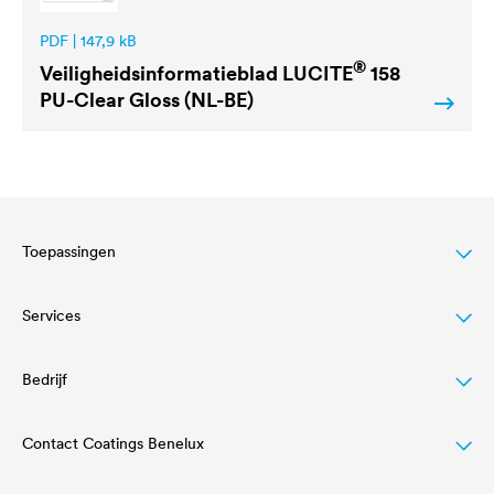
PDF | 147,9 kB
®
Veiligheidsinformatieblad
LUCITE
158
PU-Clear Gloss (NL-BE)
Toepassingen
Services
Wood varnish
Agriculture
Bedrijf
Downloadcenter
Automotive
Referenties
Contact Coatings Benelux
Bedrijfsstructuur & management