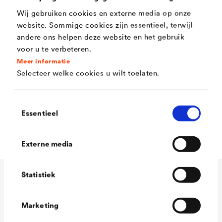
Wij gebruiken cookies en externe media op onze
Bestand tegen zwakke zuren en alkaliën
website. Sommige cookies zijn essentieel, terwijl
gedurende korte tijd
andere ons helpen deze website en het gebruik
voor u te verbeteren.
Snel droog (na 4u overschilderbaar)
Meer informatie
Uitstekende vloei
Selecteer welke cookies u wilt toelaten.
Volgens DIN EN 71, deel 3 geschikt voor
speelgoed
Toestemmingsselectie
Essentieel
Lood- en chromaatvrij volgens DIN 55944
Externe media
Statistiek
Technische gegevens
Marketing