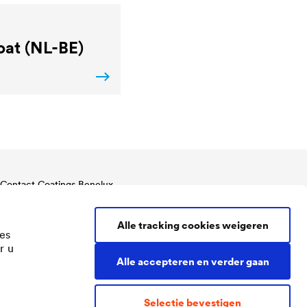
at (NL-BE)
Contact Coatings Benelux
Tel.
+32 11 822 823
Benelux@doerken.com
Alle tracking cookies weigeren
es
Centrum-Zuid 2067F
r u
3530 Houthalen
Alle accepteren en verder gaan
België
Selectie bevestigen