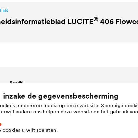
3 kB
®
heidsinformatieblad
LUCITE
406 Flowco
Bedrijf
Bedrijfsstructuur & management
g inzake de gegevensbescherming
Innovation
cookies en externe media op onze website. Sommige cooki
Bedrijfscultuur, waarden &
, terwijl andere ons helpen deze website en het gebruik voo
teamgeest
History
e
Duurzaamheid
 cookies u wilt toelaten.
DÖRKEN as employer