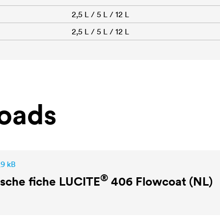
2,5 L / 5 L / 12 L
2,5 L / 5 L / 12 L
oads
,9 kB
®
sche fiche
LUCITE
406 Flowcoat (NL)