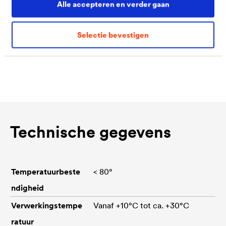
Alle accepteren en verder gaan
zijde of op beide te verkleven oppervlakken. Een
optimale aanhechting ontstaat bij gebruik langs beide
Selectie bevestigen
zijden. Na 24 uur drogen wordt de maximale kleefkracht
bereikt.
Technische gegevens
Temperatuurbeste
< 80°
ndigheid
Verwerkingstempe
Vanaf +10°C tot ca. +30°C
ratuur