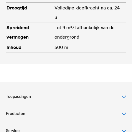
Droogtijd
Volledige kleefkracht na ca. 24
u
Spreidend
Tot 9 m²/l afhankelijk van de
vermogen
ondergrond
Inhoud
500 ml
Toepassingen
Producten
Bescherming van hellende daken
Gevel bescherming en design
Service
Onderdakfolies