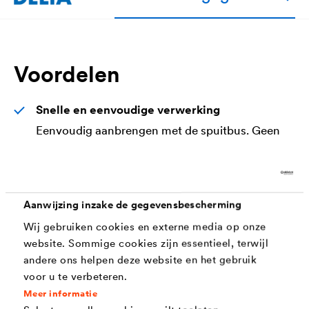
Voordelen
Snelle en eenvoudige verwerking
Eenvoudig aanbrengen met de spuitbus. Geen
extra toebehoren of gereedschap nodig.
Aanwijzing inzake de gegevensbescherming
Toepassing
Wij gebruiken cookies en externe media op onze
website. Sommige cookies zijn essentieel, terwijl
®
DELTA
-EASYFIXX kan aangebracht worden op
andere ons helpen deze website en het gebruik
voor u te verbeteren.
isolatiemateriaal zoals EPS, XPS, PIR en PUR, op zachte
Meer informatie
houtvezel- en OSB-platen, op poreuze ondergronden