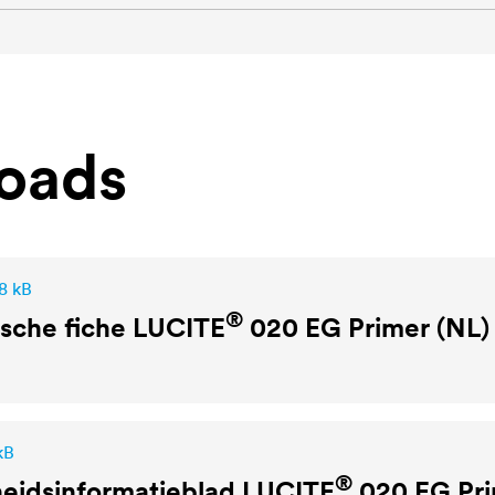
oads
8 kB
®
sche fiche
LUCITE
020 EG Primer (NL)
kB
®
heidsinformatieblad
LUCITE
020 EG Pri