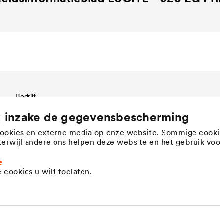
Bedrijf
Bedrijfsstructuur & management
g inzake de gegevensbescherming
Innovation
cookies en externe media op onze website. Sommige cooki
Bedrijfscultuur, waarden &
, terwijl andere ons helpen deze website en het gebruik voo
teamgeest
History
e
Duurzaamheid
 cookies u wilt toelaten.
DÖRKEN as employer