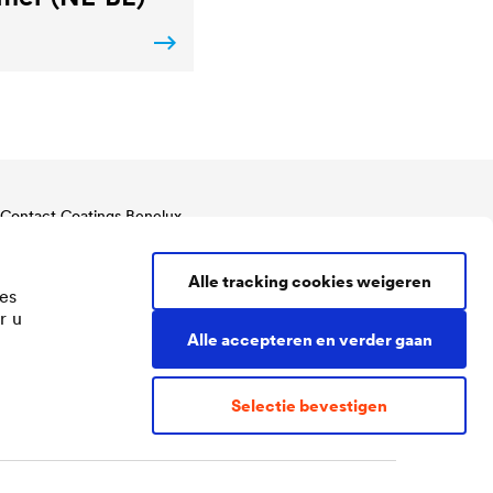
Contact Coatings Benelux
Tel.
+32 11 822 823
Benelux@doerken.com
Alle tracking cookies weigeren
es
Centrum-Zuid 2067F
r u
3530 Houthalen
Alle accepteren en verder gaan
België
Selectie bevestigen