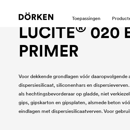
Binnenmuurverven|fassadenfarbe
Toepassingen
Product
®
LUCITE
020 
PRIMER
Voor dekkende grondlagen vóór daaropvolgende 
dispersiesilicaat, siliconenhars en dispersieverve
als hechtingsbevorderaar op gladde, niet verkiez
gips, gipskarton en gipsplaten, alsmede beton vóór
eindlagen met dispersiesilicaatverven. Voor gebrui