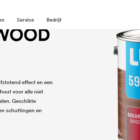
en
Service
Bedrijf
 WOOD
afstotend effect en een
hout voor alle niet
len. Geschikte
en schuttingen en