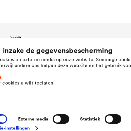
Bedrijf
Bedrijfsstructuur & management
g inzake de gegevensbescherming
Innovation
cookies en externe media op onze website. Sommige cooki
Bedrijfscultuur, waarden &
, terwijl andere ons helpen deze website en het gebruik voo
teamgeest
History
e
Duurzaamheid
 cookies u wilt toelaten.
DÖRKEN as employer
ctie
Externe media
Statistiek
ie-instellingen