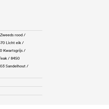
 Zweeds rood /
0 Licht eik /
0 Kwartsgrijs /
Teak / 8450
9103 Sandelhout /