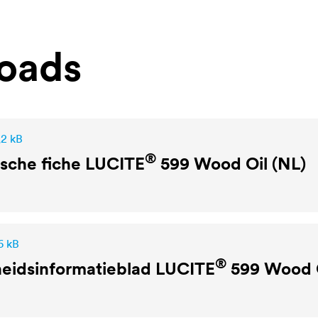
oads
,2 kB
®
sche fiche
LUCITE
599 Wood Oil (NL)
6 kB
®
heidsinformatieblad
LUCITE
599 Wood O