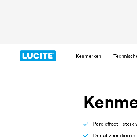
Kenmerken
Technisch
Kenme
Pareleffect - sterk
Dringt zeer diep in