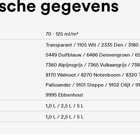
sche gegevens
70 - 125 ml/m²
Transparant / 1105 Wit / 2335 Den / 3180
5449 Duifblauw / 6486 Dennengroen / 657
7360 Alpijnsgrijs / 7365 Vulkaangrijs / 738
8170 Walnoot / 8270 Notenboom / 8320 
Palissander / 9101 Steppe / 9102 Olijf / 
9995 Ebbenhout
1,0 L / 2,5 L / 5 L
1,0 L / 2,5 L / 5 L