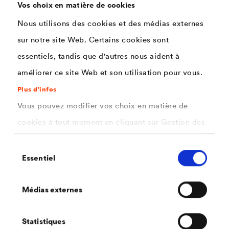
Vos choix en matière de cookies
matériau est suffisamment large pour être déroulé
rapidement sur la façade. Sa flexibilité et sa grande
Nous utilisons des cookies et des médias externes
résistance à la déchirure lui permettent de supporter
sur notre site Web. Certains cookies sont
des contraintes mécaniques élevées - un avantage
essentiels, tandis que d'autres nous aident à
important pour une installation verticale sans difficulté.
améliorer ce site Web et son utilisation pour vous.
Plus d'infos
Vous pouvez modifier vos choix en matière de
cookies à tout moment en cliquant sur Gestion des
Protection sûre de la façade : également
cookies. Vous trouverez de plus amples
disponible dans sept couleurs standard !
Sélection
informations dans notre
politique de confidentialité
Essentiel
du
.
consentement
ici
Les membranes pare-pluie n’offrent pas seulement une
Sélectionnez les cookies que vous souhaitez
Médias externes
protection performante de la structure située à l’arrière,
autoriser.
ils peuvent également mettre en évidence l’aspect
Statistiques
d'une façade. Le pare-pluie coloré et résistant aux UV