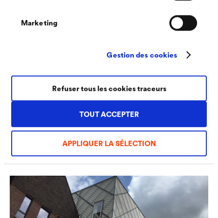
®
DELTA
-FASSADE COLOR PLUS
ouvre de toutes
Marketing
nouvelles possibilités de conception pour les façades
ventilées ouvertes en bois, en métal, en verre et en
Gestion des cookies
plastique. L’écran confère aux structures de façade en
bois avec joints ouverts ou revêtements transparents en
Refuser tous les cookies traceurs
verre ou en polycarbonate un effet de profondeur
tridimensionnel intéressant ou bouscule de manière
TOUT ACCEPTER
ludique l’esthétique sobre des éléments de façade en
métal déployé, en tôle perforée ou en lamelles.
APPLIQUER LA SÉLECTION