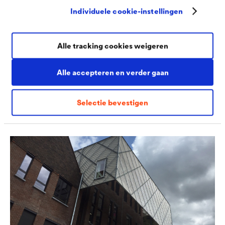
Individuele cookie-instellingen
De folie geeft houten gevelconstructies met open
voegen of transparante bekledingen uit glas of
polycarbonaat een interessante driedimensionale
Alle tracking cookies weigeren
diepgang of doorbreekt op speelse wijze de coole
Alle accepteren en verder gaan
esthetiek van gevelelementen uit strekmetaal,
geperforeerde metaalplaten of latten.
Selectie bevestigen