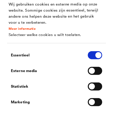
Wij gebruiken cookies en externe media op onze
verticale plaatsing.
website. Sommige cookies zijn essentieel, terwijl
andere ons helpen deze website en het gebruik
voor u te verbeteren.
Meer informatie
Doeltreffende gevelbescherming, ook in zeven
Selecteer welke cookies u wilt toelaten.
standaard kleuren verkrijgbaar!
Toestemmingsselectie
Essentieel
Gevelfolies beschermen de achterliggende constructie
niet alleen doeltreffend, ze bieden ook esthetisch een
Externe media
meerwaarde voor de gevel. De kleurrijke en uv-
®
bestendige gevelfolie
DELTA
-FASSADE COLOR
Statistiek
PLUS
biedt volkomen nieuwe ontwerpmogelijkheden
voor open en langs achter geventileerde gevels uit hout,
Marketing
metaal, glas en kunststof.