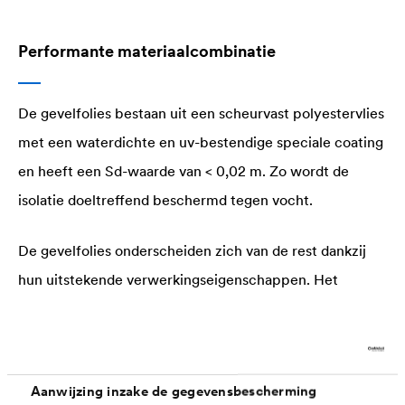
Performante materiaalcombinatie
De gevelfolies bestaan uit een scheurvast polyestervlies
met een waterdichte en uv-bestendige speciale coating
en heeft een Sd-waarde van < 0,02 m. Zo wordt de
isolatie doeltreffend beschermd tegen vocht.
De gevelfolies onderscheiden zich van de rest dankzij
hun uitstekende verwerkingseigenschappen. Het
materiaal is star genoeg om vlot over de gevel uitgerold
te worden. Zijn flexibiliteit en hoge scheurweerstand
maken de folie zo bestand tegen een hoge mechanische
Aanwijzing inzake de gegevensbescherming
belasting, een belangrijk voordeel voor een vlotte