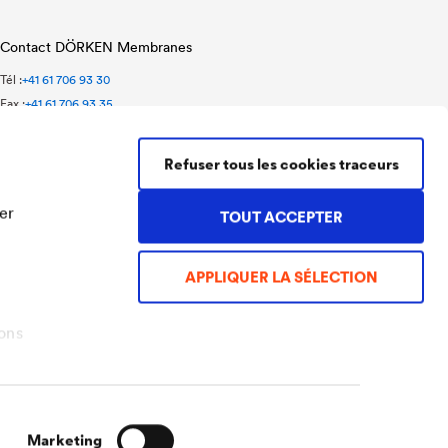
Contact DÖRKEN Membranes
Tél :
+41 61 706 93 30
Fax :
+41 61 706 93 35
doerken@doerken.ch
Talstrasse 47
Refuser tous les cookies traceurs
4144 Arlesheim
Suisse
er
TOUT ACCEPTER
APPLIQUER LA SÉLECTION
ons
Marketing
Mentions légales
Conditions générales de vente