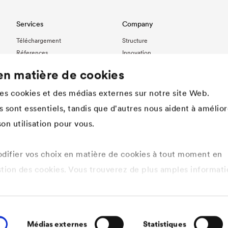
Services
Company
Téléchargement
Structure
Réferences
Innovation
International contact
Valeurs
en matière de cookies
Histoire
Développement durable
des cookies et des médias externes sur notre site Web.
DÖRKEN en tant qu‘employeur
 sont essentiels, tandis que d'autres nous aident à amélior
on utilisation pour vous.
ifier vos choix en matière de cookies à tout moment en
stion des cookies. Vous trouverez de plus amples informati
tique de confidentialité ici
.
s cookies que vous souhaitez autoriser.
Médias externes
Statistiques