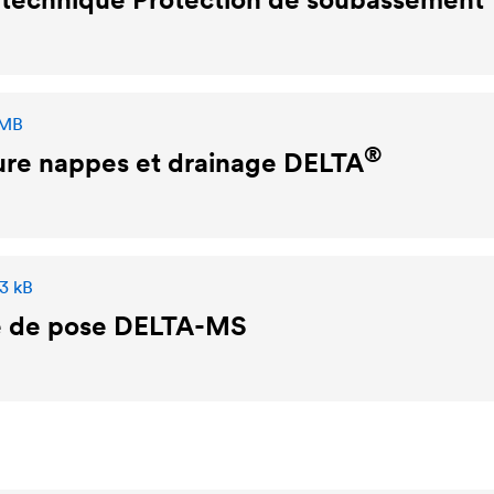
 MB
®
ure nappes et drainage
DELTA
,3 kB
e de pose
DELTA
-MS