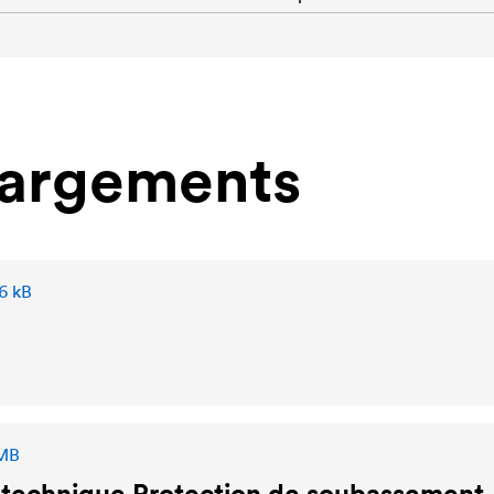
hargements
6 kB
 MB
 technique Protection de soubassement