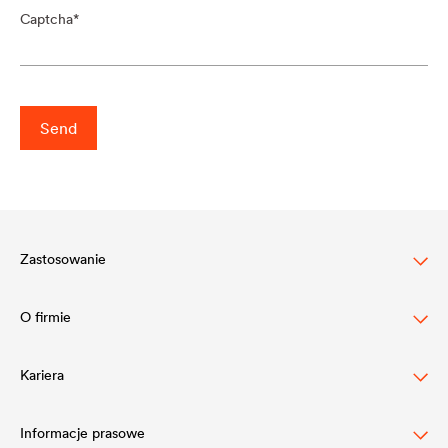
Captcha
Send
Zastosowanie
O firmie
Ochrona dachów skośnych
Ochrona elewacji budynków
Kariera
Struktura
Zarządzanie wodą na dachach płaskich
Wartości
Informacje prasowe
Pracodawca DÖRKEN