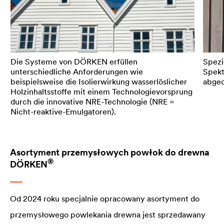
Die Systeme von DÖRKEN erfüllen
Spezi
unterschiedliche Anforderungen wie
Spekt
beispielsweise die Isolierwirkung wasserlöslicher
abged
Holzinhaltsstoffe mit einem Technologievorsprung
durch die innovative NRE-Technologie (NRE =
Nicht-reaktive-Emulgatoren).
Asortyment przemysłowych powłok do drewna
®
DÖRKEN
Od 2024 roku specjalnie opracowany asortyment do
przemysłowego powlekania drewna jest sprzedawany