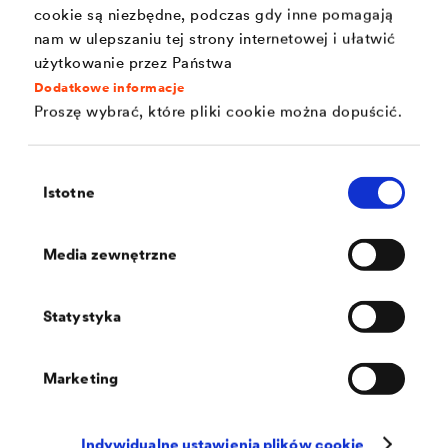
cookie są niezbędne, podczas gdy inne pomagają
nam w ulepszaniu tej strony internetowej i ułatwić
użytkowanie przez Państwa
Dodatkowe informacje
Proszę wybrać, które pliki cookie można dopuścić.
Wybór
Istotne
zgody
Media zewnętrzne
Automat do szczotkowania
Statystyka
Podczas aplikacji za pomocą automatu do
Marketing
szczotkowania, jakość jest rozpylana na profil drewniany
przez dysze. Można tu osiągnąć trójstronne pokrycia, od
Indywidualne ustawienia plików cookie