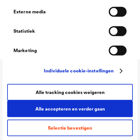
Externe media
®
DELTA
-FOL L kan als tijdelijke bescherming van
venster- en deuropeningen gebruikt worden bij
Statistiek
nieuwbouw- en renovatieprojecten.
Marketing
Individuele cookie-instellingen
Technische gegevens
Alle tracking cookies weigeren
Materiaal
Gewapende PE-folie
Alle accepteren en verder gaan
Scheurweerstand
ca. 150 N/5 cm
Temperatuurbeste
-40°C tot +80°C
Selectie bevestigen
ndigheid