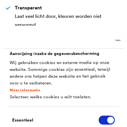
Transparant
Laat veel licht door, kleuren worden niet
vervormd
Gewapend
®
Door zijn wapening heeft
DELTA
-FOL L een
hogere scheurweerstand.
Aanwijzing inzake de gegevensbescherming
Wij gebruiken cookies en externe media op onze
Gemakkelijk aan te brengen
website. Sommige cookies zijn essentieel, terwijl
Versnijden met een schaar of veiligheidsmes en
andere ons helpen deze website en het gebruik
afhankelijk van de ondergrond bevestigen met
voor u te verbeteren.
nagels, schroeven of klemmen met geschikte
Meer informatie
Selecteer welke cookies u wilt toelaten.
profielen/latten.
Toestemmingsselectie
Essentieel
Toepassing