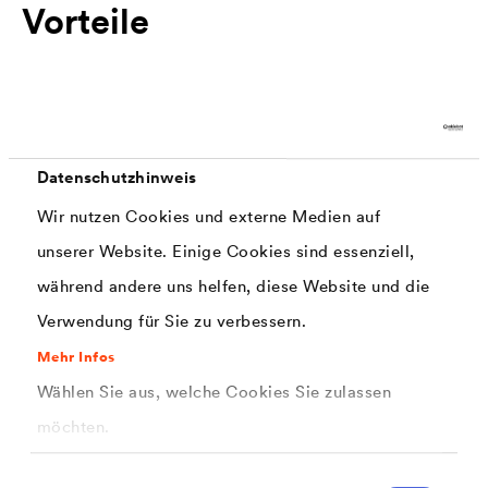
Vorteile
Transparenz
Hoher Lichtdurchgang, farblich unverfälscht
Gitterverstärkung
Datenschutzhinweis
®
Durch die Gitterverstärkung bietet
DELTA
-FOL
L eine höhere Reissfestigkeit
Wir nutzen Cookies und externe Medien auf
unserer Website. Einige Cookies sind essenziell,
Leichte Handhabung
während andere uns helfen, diese Website und die
Zuschnitt mit Schere oder Cuttermesser,
Verwendung für Sie zu verbessern.
Befestigung je nach Untergrund durch Nagel,
Schrauben oder Klemmen mit geeigneten
Mehr Infos
Profilen/Latten.
Wählen Sie aus, welche Cookies Sie zulassen
möchten.
Einwilligungsauswahl