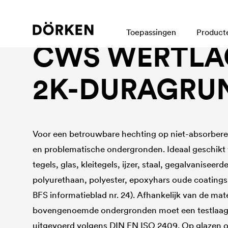
Bouwlakken Watergedragen lakken
Toepassingen
Product
CWS WERTLA
2K-DURAGRU
Voor een betrouwbare hechting op niet-absorber
en problematische ondergronden. Ideaal geschikt 
tegels, glas, kleitegels, ijzer, staal, gegalvanisee
polyurethaan, polyester, epoxyhars oude coatings
BFS informatieblad nr. 24). Afhankelijk van de mat
bovengenoemde ondergronden moet een testlaag
uitgevoerd volgens DIN EN ISO 2409. Op glazen 