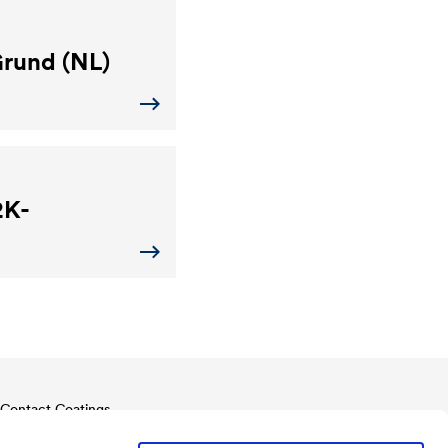
rund (NL)
K-
Contact Coatings
Tel.
+49 2330 63 243