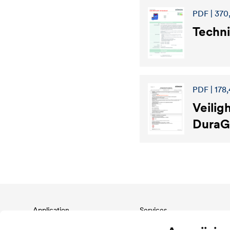
PDF | 370
Techni
PDF | 178,
Veilig
DuraG
Application
Services
Wood varnish
Download