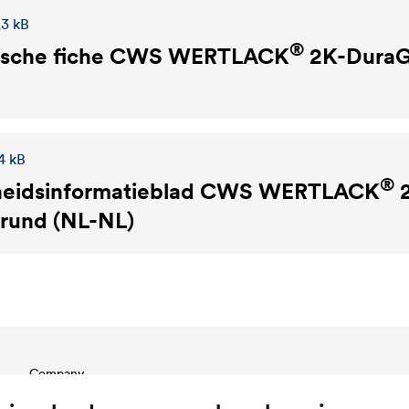
,3 kB
®
sche fiche
CWS WERTLACK
2K-DuraG
4 kB
®
heidsinformatieblad
CWS WERTLACK
2
rund (NL-NL)
Company
Structure