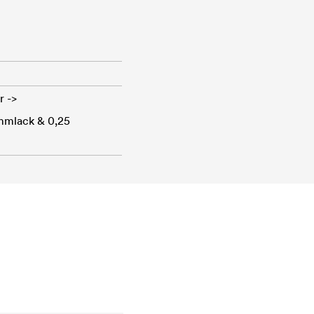
r ->
ammlack & 0,25