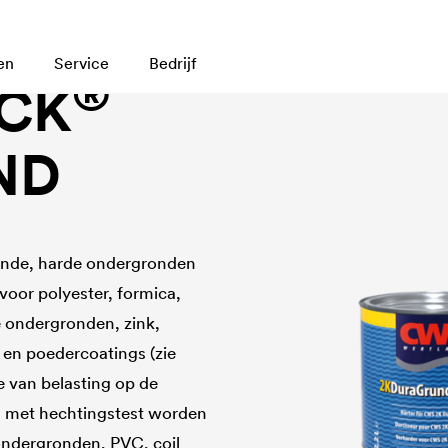
en
Service
Bedrijf
®
CK
ND
ende, harde ondergronden
voor polyester, formica,
rde ondergronden, zink,
 en poedercoatings (zie
e van belasting op de
 met hechtingstest worden
ondergronden, PVC, coil