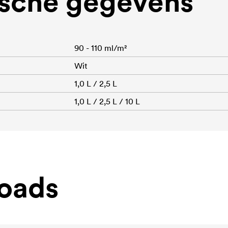
sche gegevens
90 - 110 ml/m²
Wit
1,0 L / 2,5 L
1,0 L / 2,5 L / 10 L
oads