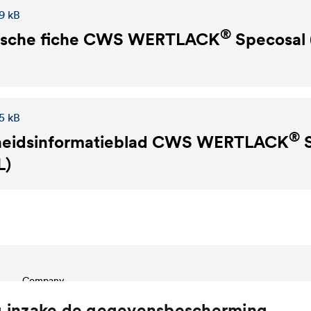
9 kB
®
sche fiche
CWS WERTLACK
Specosal 
5 kB
®
heidsinformatieblad
CWS WERTLACK
S
L)
Company
Structure
g inzake de gegevensbescherming