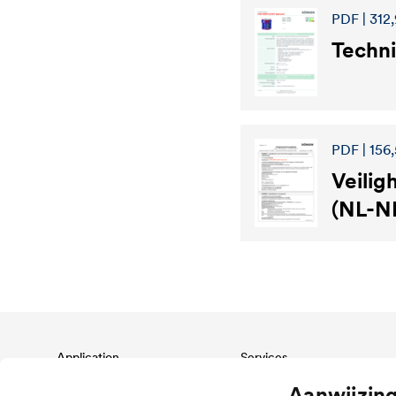
PDF | 312,
Techni
PDF | 156,
Veilig
(NL-N
Application
Services
Wood varnish
Download
Aanwijzin