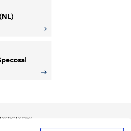
(NL)
pecosal
Contact Coatings
Tel.
+49 2330 63 243