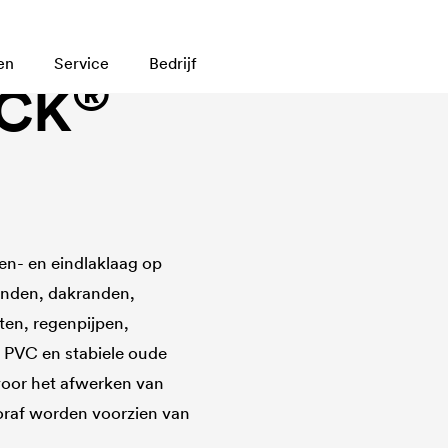
en
Service
Bedrijf
®
CK
en- en eindlaklaag op
onden, dakranden,
en, regenpijpen,
d PVC en stabiele oude
voor het afwerken van
raf worden voorzien van