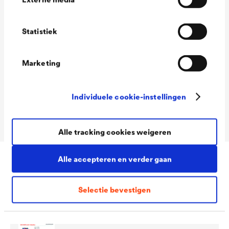
Technische gegevens
Statistiek
Consumption
120 - 140 ml/m²
Marketing
Colour tones
Zilver 001 / Antraciet 009
Packaging Sizes
1,0 L / 2,5 L
Individuele cookie-instellingen
Ready
Alle tracking cookies weigeren
Alle accepteren en verder gaan
Downloads
Selectie bevestigen