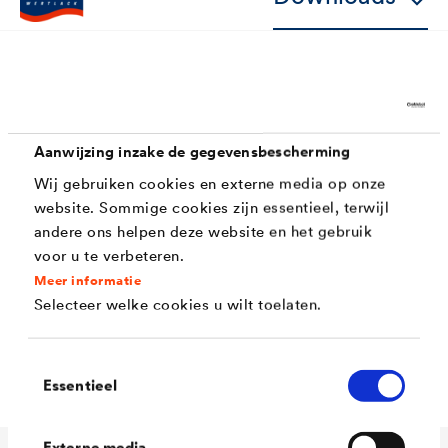
Kenmerken
Aanwijzing inzake de gegevensbescherming
Hoge corrosiebescherming
Wij gebruiken cookies en externe media op onze
Goede kantendekking op profielbouwdelen
website. Sommige cookies zijn essentieel, terwijl
andere ons helpen deze website en het gebruik
Diklagige verwerking
voor u te verbeteren.
Meer informatie
Hoog dekvermogen
Selecteer welke cookies u wilt toelaten.
Hoge weerbestendigheid door geschubde
structuur
Toestemmingsselectie
Essentieel
Externe media