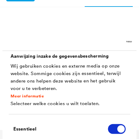
Kenmerken
Zeer goede open tijd
Aanwijzing inzake de gegevensbescherming
Gemakkelijke verwerking
Wij gebruiken cookies en externe media op onze
website. Sommige cookies zijn essentieel, terwijl
Matte oppervlaktefinish
andere ons helpen deze website en het gebruik
Goede waterdampdoorlaarbaarheid (V2)
voor u te verbeteren.
Meer informatie
Optimale bescherming tegen schimmel - en
Selecteer welke cookies u wilt toelaten.
algengroei
Toestemmingsselectie
Essentieel