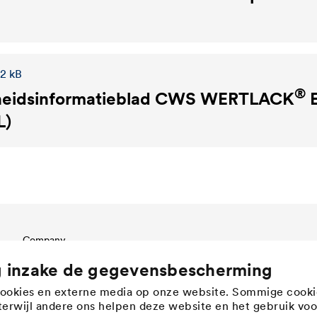
,2 kB
®
heidsinformatieblad
CWS WERTLACK
E
L)
Company
Structure
g inzake de gegevensbescherming
Innovation
cookies en externe media op onze website. Sommige cooki
Werte
, terwijl andere ons helpen deze website en het gebruik voo
History