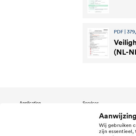
PDF | 379
Veilig
(NL-N
Application
Services
Wood varnish
Download
Aanwijzin
Agriculture
Referenties
Wij gebruiken 
Automotive
Academy
zijn essentieel
Rail industry
Verkooppunten Nederland