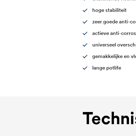
hoge stabiliteit
zeer goede anti-c
actieve anti-corro
universeel oversc
gemakkelijke en v
lange potlife
Techni