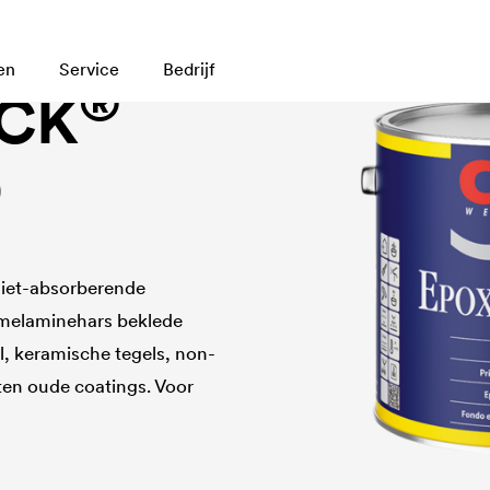
en
Service
Bedrijf
®
CK
D
iet-absorberende
 melaminehars beklede
al, keramische tegels, non-
en oude coatings. Voor