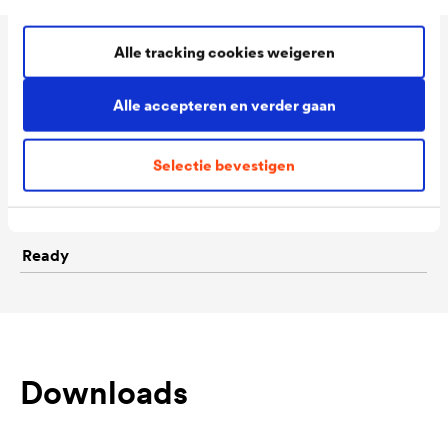
Alle tracking cookies weigeren
Technische gegevens
Alle accepteren en verder gaan
Consumption
130 - 150 ml/m²
Selectie bevestigen
Colour tones
Wit
Packaging Sizes
1,0 L / 2,5 L / 12 L
Ready
Downloads