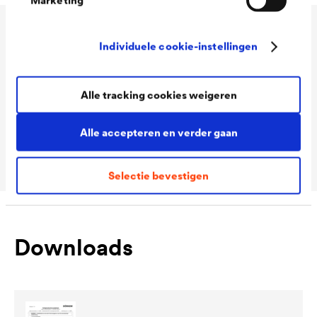
Technische gegevens
Individuele cookie-instellingen
Alle tracking cookies weigeren
Consumption
110 - 130 ml/m²
Packaging Sizes
1,0 L / 2,5 L / 10 L
Alle accepteren en verder gaan
MIX
Selectie bevestigen
Downloads