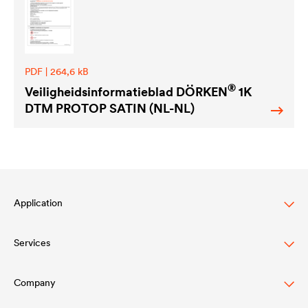
PDF | 264,6 kB
®
Veiligheidsinformatieblad DÖRKEN
1K
DTM PROTOP SATIN (NL-NL)
Application
Services
Wood varnish
Agriculture
Company
Download