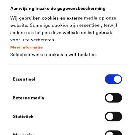
Aanwijzing inzake de gegevensbescherming
Kenmerken
Wij gebruiken cookies en externe media op onze
website. Sommige cookies zijn essentieel, terwijl
zeer goede corrossiebescherming voor ijzer en
andere ons helpen deze website en het gebruik
staal
voor u te verbeteren.
Meer informatie
bestand tegen minerale oliën bij kortstondige
Selecteer welke cookies u wilt toelaten.
blootstelling
directe hechting op metalen ondergronden en
Toestemmingsselectie
Essentieel
oude alkydharslagen
éénpotsysteem (grond - , tussen - en eindlaag)
Externe media
UV - en glansstabiel
temperatuurbestendig tot ca. 100 °C
Statistiek
Marketing