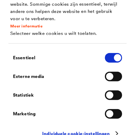
Kenmerken
website. Sommige cookies zijn essentieel, terwijl
andere ons helpen deze website en het gebruik
voor u te verbeteren.
Zeer goede corrosiebescherming voor ijzer en
Meer informatie
staal
Selecteer welke cookies u wilt toelaten.
Bestand tegen chemicaliën (lijst op aanvraag) en
minerale oliën
Toestemmingsselectie
Essentieel
Directe hechting op diverse ondergronden
Eénpotsysteem (grond - , tussen - en eindlaag)
Externe media
Elektrostatische verwerking -> materiaal
geleidbaarheid ca. 200 kOhm
Statistiek
Goede UV- en glansstabiliteit
Marketing
High Solid / droge laagdikte tot 90 µm per laag
C5 laag / C4 medium bij (2* 90 µm) gebaseerd
Individuele cookie-instellingen