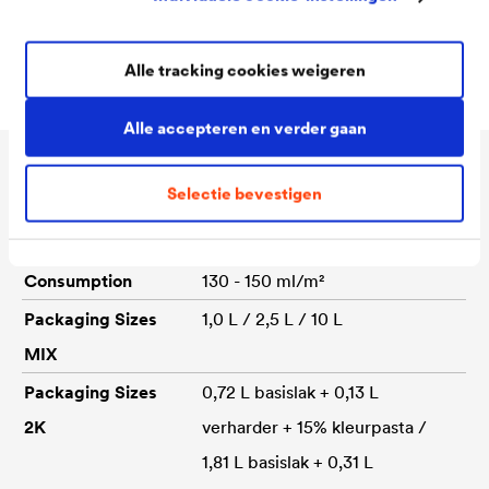
op DIN EN ISO 12944-5:2018
Hoge oppervlaktehardheid
Alle tracking cookies weigeren
Alle accepteren en verder gaan
Technische gegevens
Selectie bevestigen
Consumption
130 - 150 ml/m²
Packaging Sizes
1,0 L / 2,5 L / 10 L
MIX
Packaging Sizes
0,72 L basislak + 0,13 L
2K
verharder + 15% kleurpasta /
1,81 L basislak + 0,31 L