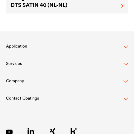
DTS SATIN 40 (NL-NL)
Application
Services
Wood varnish
Agriculture
Company
Download
Automotive
Referenties
Contact Coatings
Structure
Rail industry
Academy
Innovation
Tel.
+49 2330 63 243
Construction
Verkooppunten Nederland
Werte
coatings@doerken.de