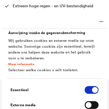
Extreem hoge regen - en UV-bestendigheid
Goede open tijd en gemakkelijke verwerking
VOC conform verfproduct
Aanwijzing inzake de gegevensbescherming
Milde geur
Wij gebruiken cookies en externe media op onze
Hoog vastestofgehalte
website. Sommige cookies zijn essentieel, terwijl
Hoge witheidsgraad (ready)
andere ons helpen deze website en het gebruik
voor u te verbeteren.
Vullende, excellente vloei
Meer informatie
Selecteer welke cookies u wilt toelaten.
Toestemmingsselectie
Essentieel
Technische gegevens
Externe media