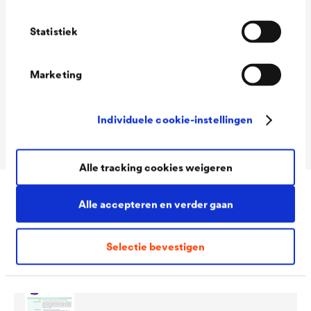
Consumption
90 - 110 ml/m²
Statistiek
Colour tones
Wit
Packaging Sizes
1,0 L / 2,5 L
Marketing
Ready
Packaging Sizes
1,0 L / 2,5 L / 10 L
Individuele cookie-instellingen
MIX
Alle tracking cookies weigeren
Alle accepteren en verder gaan
Downloads
Selectie bevestigen