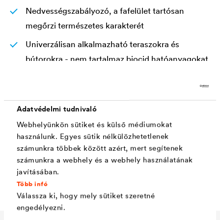
Nedvességszabályozó, a fafelület tartósan
megőrzi természetes karakterét
Univerzálisan alkalmazható teraszokra és
bútorokra - nem tartalmaz biocid hatóanyagokat
Két rétegben felhordva, a felületnek selyemfényű
megjelenést ad
Adatvédelmi tudnivaló
Hosszú bedolgozási ideje különösen előnyös a
Webhelyünkön sütiket és külső médiumokat
nagyobb felületek csíkosodásmentes festésénél,
használunk. Egyes sütik nélkülözhetetlenek
ecsettel, kefével vagy szivaccsal is felhordható
számunkra többek között azért, mert segítenek
Felhordása előtt nincs szükség külön felületi
számunkra a webhely és a webhely használatának
javításában.
csiszolásra vagy alapozásra
Több infó
Válassza ki, hogy mely sütiket szeretné
engedélyezni.