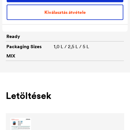
9103 Sandelholz / 9995
Kiválasztás átvétele
Ebenholz
Packaging Sizes
1,0 L / 2,5 L / 5 L
Ready
Packaging Sizes
1,0 L / 2,5 L / 5 L
MIX
Letöltések