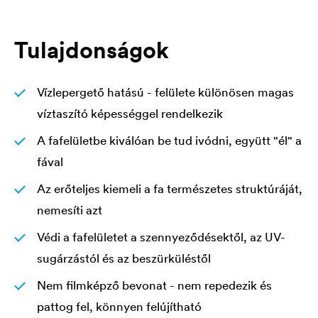
Tulajdonságok
Vízlepergető hatású - felülete különösen magas
víztaszító képességgel rendelkezik
A fafelületbe kiválóan be tud ivódni, együtt "él" a
fával
Az erőteljes kiemeli a fa természetes struktúráját,
nemesíti azt
Védi a fafelületet a szennyeződésektől, az UV-
sugárzástól és az beszürküléstől
Nem filmképző bevonat - nem repedezik és
pattog fel, könnyen felújítható