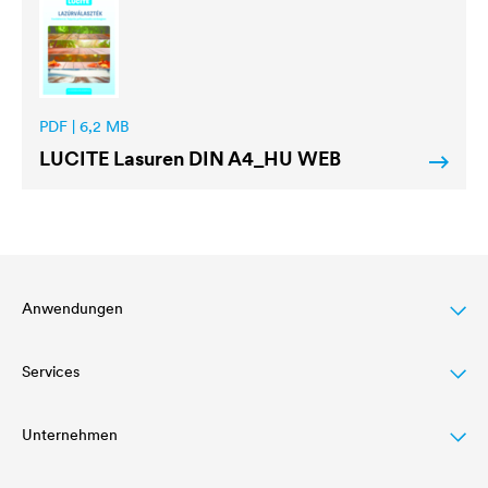
PDF | 6,2 MB
LUCITE
Lasuren DIN A4_HU WEB
Anwendungen
Services
Dachbeschichtung
Holzlasur
Unternehmen
Letöltések