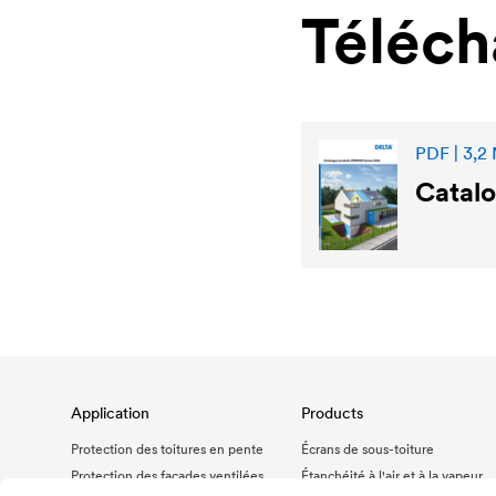
Téléc
PDF | 3,2
Catal
Application
Products
Protection des toitures en pente
Écrans de sous-toiture
Protection des façades ventilées
Étanchéité à l'air et à la vapeur
d'eau