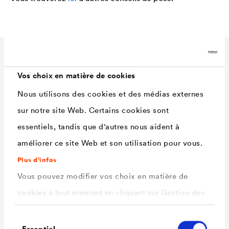
Caractéristiques
Vos choix en matière de cookies
techniques
Nous utilisons des cookies et des médias externes
sur notre site Web. Certains cookies sont
essentiels, tandis que d'autres nous aident à
Application
Ventilation protégeant de
améliorer ce site Web et son utilisation pour vous.
l'humidité et des insectes au
niveau de l'arête et du faîte.
Plus d'infos
Vous pouvez modifier vos choix en matière de
Section de
env. 650cm²/m
cookies à tout moment en cliquant sur Gestion des
ventilation
cookies. Vous trouverez de plus amples
Résistance à la
-30 °C à +80 °C
Sélection
informations dans notre
politique de confidentialité
Essentiel
température