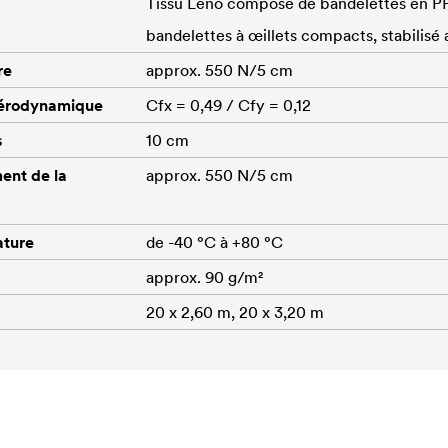
Tissu Leno composé de bandelettes en P
bandelettes à œillets compacts, stabilisé 
re
approx. 550 N/5 cm
 aérodynamique
Cfx = 0,49 / Cfy = 0,12
s
10 cm
ent de la
approx. 550 N/5 cm
ature
de -40 °C à +80 °C
approx. 90 g/m²
20 x 2,60 m, 20 x 3,20 m