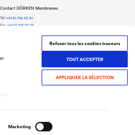
Contact DÖRKEN Membranes
Tél :
+41 61 706 93 30
Fax :
+41 61 706 93 35
doerken@doerken.ch
Talstrasse 47
Refuser tous les cookies traceurs
4144 Arlesheim
Suisse
er
TOUT ACCEPTER
APPLIQUER LA SÉLECTION
ons
Marketing
Mentions légales
Conditions générales de vente
Confidentialité