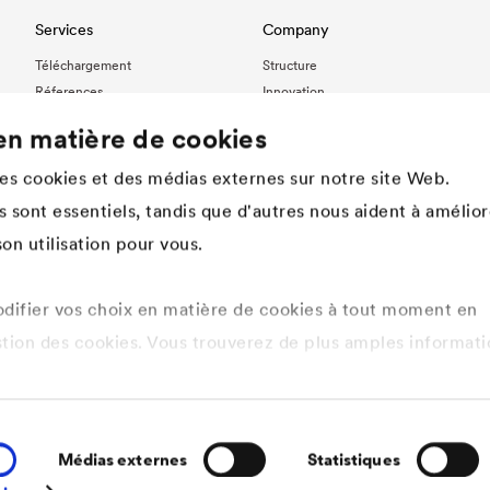
Services
Company
Téléchargement
Structure
Réferences
Innovation
International contact
Valeurs
en matière de cookies
Histoire
Développement durable
des cookies et des médias externes sur notre site Web.
DÖRKEN en tant qu‘employeur
 sont essentiels, tandis que d'autres nous aident à amélior
on utilisation pour vous.
ifier vos choix en matière de cookies à tout moment en
stion des cookies. Vous trouverez de plus amples informati
tique de confidentialité ici
.
s cookies que vous souhaitez autoriser.
Médias externes
Statistiques