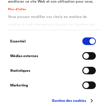
améliorer ce site Web et son utilisation pour vous.
®
DELTA
-MULTI-BAND
Plus d'infos
Ruban adhésif universel hautement résistant au
Vous pouvez modifier vos choix en matière de
vieillissement avec pouvoir collant maximal pour
applications intérieures et extérieures.
cookies à tout moment en cliquant sur Gestion des
cookies. Vous trouverez de plus amples
Sélection
informations dans notre
politique de confidentialité
Essentiel
du
.
consentement
ici
Sélectionnez les cookies que vous souhaitez
Médias externes
autoriser.
Statistiques
Marketing
Gestion des cookies
®
DELTA
-INSIDE-BAND