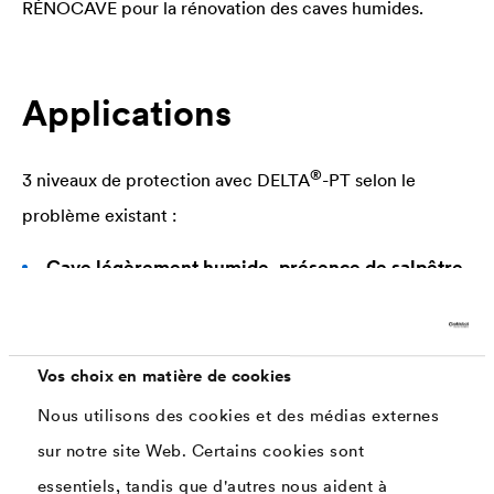
RÉNOCAVE pour la rénovation des caves humides.
Applications
®
3 niveaux de protection avec
DELTA
-PT selon le
problème existant :
Cave légèrement humide, présence de salpêtre
sur les murs
®
DELTA
-PT au mur
Vos choix en matière de cookies
Nous utilisons des cookies et des médias externes
Cave humide, de l'eau ruisselle sur les murs
®
sur notre site Web. Certains cookies sont
DELTA
-PT au mur
Caniveau le long de la paroi
essentiels, tandis que d'autres nous aident à