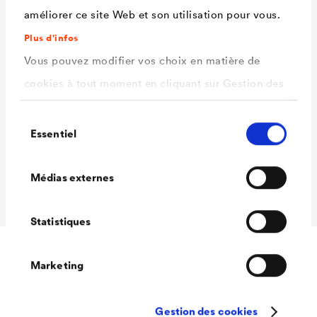
améliorer ce site Web et son utilisation pour vous.
Plus d'infos
Matériau
Polyéthylène
Vous pouvez modifier vos choix en matière de
Epaisseur
env. 2 mm
cookies à tout moment en cliquant sur Gestion des
Diamètre
env. 179 mm
cookies. Vous trouverez de plus amples
Unité d’emballage
100 pièces/carton
Sélection
informations dans notre
politique de confidentialité
Essentiel
du
Unité
100 cartons/palette
.
consentement
ici
d’emballage/palett
Sélectionnez les cookies que vous souhaitez
Médias externes
e
autoriser.
Statistiques
Marketing
Accessoires
Gestion des cookies