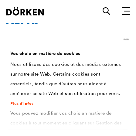
Produit pour aménagement
Vos choix en matière de cookies
paysager
Nous utilisons des cookies et des médias externes
sur notre site Web. Certains cookies sont
essentiels, tandis que d'autres nous aident à
Avec nos produits pour l'aménagement paysager, nous
améliorer ce site Web et son utilisation pour vous.
sommes le partenaire de votre projet vert, qu'il s'agisse
Plus d'infos
d'un jardinage professionnel ou privé.
Vous pouvez modifier vos choix en matière de
cookies à tout moment en cliquant sur Gestion des
cookies. Vous trouverez de plus amples