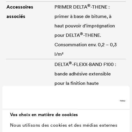
®
Accessoires
PRIMER
DELTA
-THENE :
associés
primer à base de bitume, à
haut pouvoir d'imprégnation
®
pour
DELTA
-THENE.
Consommation env. 0,2 – 0,3
l/m²
®
DELTA
-FLEXX-BAND F100 :
bande adhésive extensible
pour la finition haute
Épaisseur
env. 1,5 mm
Masse surfacique
env. 1,6 kg/m²
Résistance au
≥ 200 N/5 cm [EN 13317-1]
Vos choix en matière de cookies
cisaillement des
Nous utilisons des cookies et des médias externes