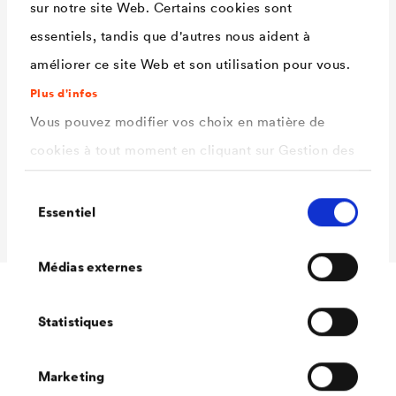
recouvrements
sur notre site Web. Certains cookies sont
Résistance aux
-30°C à +80°C
essentiels, tandis que d'autres nous aident à
températures
améliorer ce site Web et son utilisation pour vous.
Température
+5°C à +30°C
Plus d'infos
d'application
Vous pouvez modifier vos choix en matière de
cookies à tout moment en cliquant sur Gestion des
Valeur Sd
env. 150 m
cookies. Vous trouverez de plus amples
Dimensions des
1 m x 20 m ou 5 m / 15, 30 ou
Sélection
informations dans notre
politique de confidentialité
rouleaux
50 cm x 10 m
Essentiel
du
.
consentement
ici
Sélectionnez les cookies que vous souhaitez
Médias externes
autoriser.
Statistiques
Accessoires
Marketing