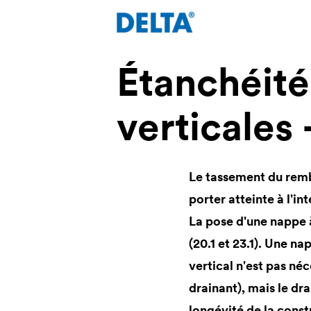
Étanchéité
verticales 
Le tassement du rembl
porter atteinte à l'i
La pose d'une nappe 
(20.1 et 23.1). Une n
vertical n'est pas né
drainant), mais le dr
longévité de la const