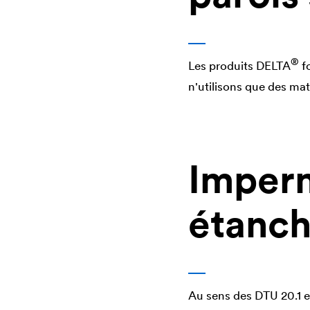
®
Les produits
DELTA
f
n'utilisons que des mat
Imperm
étanch
Au sens des DTU 20.1 et