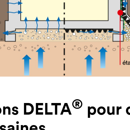
®
ons
DELTA
pour 
 saines