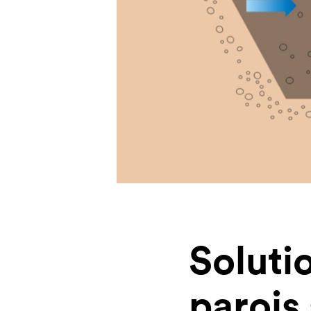
Soluti
parois