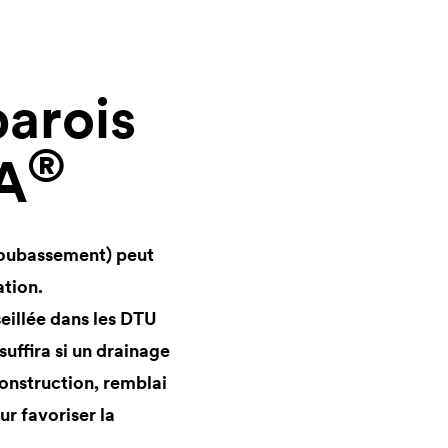
parois
®
A
 soubassement) peut
ation.
eillée dans les DTU
suffira si un drainage
construction, remblai
ur favoriser la