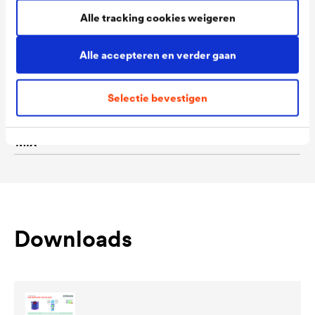
Alle tracking cookies weigeren
Consumption
100 - 120 ml/m²
Colour tones
Wit
Alle accepteren en verder gaan
Packaging Sizes
0,5 L / 1,0 L / 2,5 L
Ready
Selectie bevestigen
Packaging Sizes
0,5 L / 1,0 L / 2,5 L
MIX
Downloads