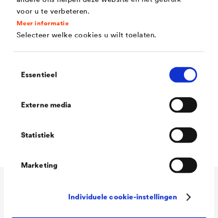
voor u te verbeteren.
Hoog dekvermogen met goede kantendekking
Meer informatie
Ideaal op maathoudende en beperkt
Selecteer welke cookies u wilt toelaten.
maathoudende houten ondergronden, dankzij de
ventilerende eigenschappen.
Toestemmingsselectie
Essentieel
Goed kantendekking dankzij de hoge stabiliteit
200 µm
Externe media
Uitstekende, vullende vloei
Uitstekende witheidsgraad
Statistiek
Marketing
Technische gegevens
Individuele cookie-instellingen