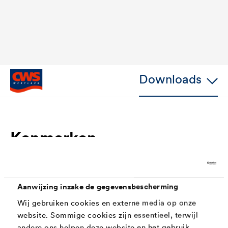
Downloads
Kenmerken
Eénpotsysteem voor grond - en eindlaklagen.
Aanwijzing inzake de gegevensbescherming
Vullende, gladde vloei
Wij gebruiken cookies en externe media op onze
Uitstekende UV- en weerbestendigheid dankzij
website. Sommige cookies zijn essentieel, terwijl
PST (Perfect Silicon Technology)
andere ons helpen deze website en het gebruik