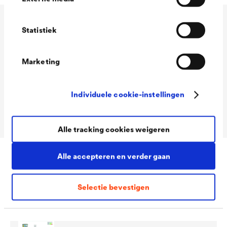
Technische gegevens
Statistiek
Marketing
Consumption
230 - 250 g/m²
Packaging Sizes
18 kg
Individuele cookie-instellingen
Ready
Alle tracking cookies weigeren
Alle accepteren en verder gaan
Downloads
Selectie bevestigen