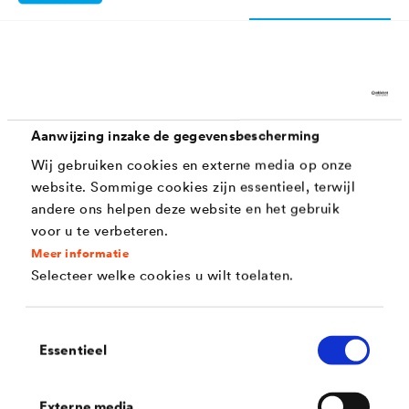
Kenmerken
Aanwijzing inzake de gegevensbescherming
Goede dekkracht
Wij gebruiken cookies en externe media op onze
Oplosmiddelvrij
website. Sommige cookies zijn essentieel, terwijl
andere ons helpen deze website en het gebruik
Zeer goede hechtende eigenschappen
voor u te verbeteren.
Gemakkelijk te verwerken
Meer informatie
Selecteer welke cookies u wilt toelaten.
Licht opvulling / ondergrond egaliserend
Ter bevordering van de hechting op niet
Toestemmingsselectie
verkiezelende ondergronden.
Essentieel
Externe media