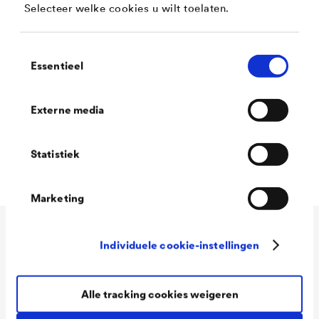
Selecteer welke cookies u wilt toelaten.
aluminium
Goede open tijd, vullende, gladde vloei
Toestemmingsselectie
Essentieel
Hoog dekvermogen en goede kantendekking
Milde geur
Externe media
Blokvast
Hoge witheidsgraad
Statistiek
Marketing
Technische gegevens
Individuele cookie-instellingen
Alle tracking cookies weigeren
Consumption
90 - 110 ml/m²