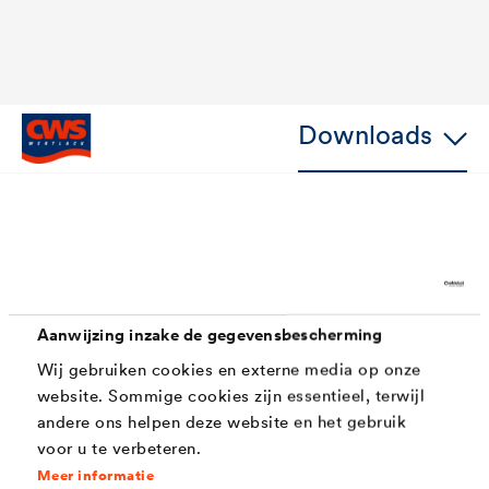
Downloads
Kenmerken
Extreem snelle droging (snel droog, stofdroog na
Aanwijzing inzake de gegevensbescherming
3,5 uur)
Wij gebruiken cookies en externe media op onze
website. Sommige cookies zijn essentieel, terwijl
2 lagen per dag mogelijk
andere ons helpen deze website en het gebruik
éénpotsysteem (grond - en eindlaag in 1)
voor u te verbeteren.
Meer informatie
Directe hechting op hout, houtwerkstoffen,