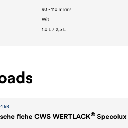
90 - 110 ml/m²
Wit
1,0 L / 2,5 L
oads
,4 kB
®
sche fiche
CWS WERTLACK
Specolux 