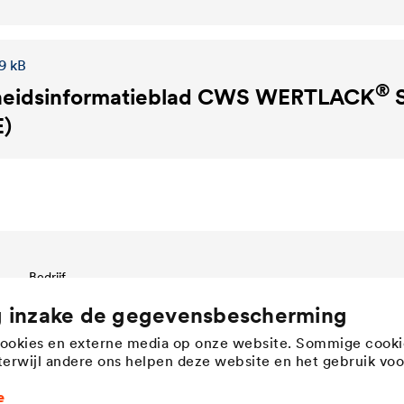
9 kB
®
heidsinformatieblad
CWS WERTLACK
S
E)
Bedrijf
Bedrijfsstructuur & management
g inzake de gegevensbescherming
Innovation
cookies en externe media op onze website. Sommige cooki
Bedrijfscultuur, waarden &
, terwijl andere ons helpen deze website en het gebruik voo
teamgeest
History
e