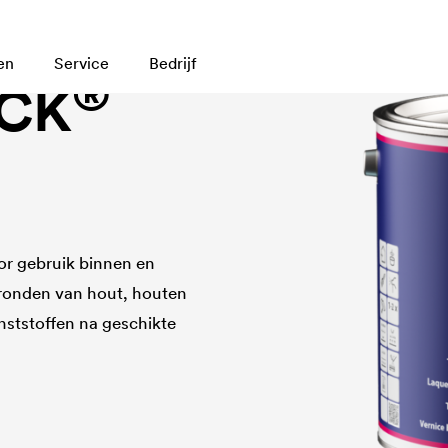
en
Service
Bedrijf
®
CK
oor gebruik binnen en
ronden van hout, houten
nststoffen na geschikte