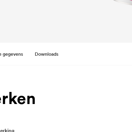
e gegevens
Downloads
rken
erking