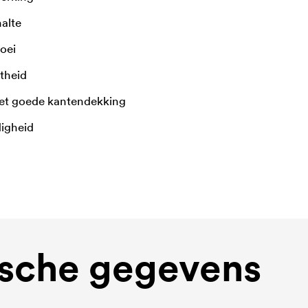
alte
loei
theid
et goede kantendekking
igheid
sche gegevens