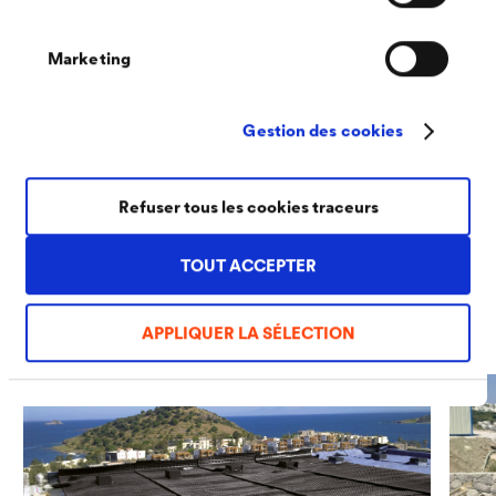
La caractéristique unique de ce projet est son
Marketing
emplacement magnifique sur les pentes donnant
directement sur la mer. Grâce à leurs toits-terrasses,
Gestion des cookies
toutes les maisons offrent une vue magnifique sur la mer
cristalline et les plus belles plages de sable fin. Dans ce
®
Refuser tous les cookies traceurs
contexte, le produit
DELTA
-FLORAXX TOP
a été utilisé
sur les toitures-terrasses végétalisées des villas comme
TOUT ACCEPTER
drainage et stockage des eaux de pluie.
APPLIQUER LA SÉLECTION
01/04