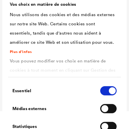
Pays
Turquie
Vos choix en matière de cookies
Dimensions du
env. 10.000 m²
Nous utilisons des cookies et des médias externes
projet
sur notre site Web. Certains cookies sont
Maître d'ouvrage
Bilgili Holding
essentiels, tandis que d'autres nous aident à
Architecte
Sinan İzgi & Arif Özden & Tanju
améliorer ce site Web et son utilisation pour vous.
Özelgin
Plus d'infos
Poseur
Bilgili Holding
Vous pouvez modifier vos choix en matière de
®
Produits
DELTA
-FLORAXX TOP,
cookies à tout moment en cliquant sur Gestion des
®
DELTA
-FLORAXX
cookies. Vous trouverez de plus amples
Sélection
Année
2011
informations dans notre
politique de confidentialité
Essentiel
du
.
consentement
ici
Sélectionnez les cookies que vous souhaitez
Médias externes
autoriser.
Statistiques