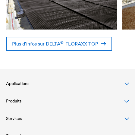
®
Plus d'infos sur
DELTA
-FLORAXX TOP
Applications
Produits
Protection des toitures en pente
Protection et conception des façades
Services
Écrans de sous-toiture
Protection et drainage des toits plats