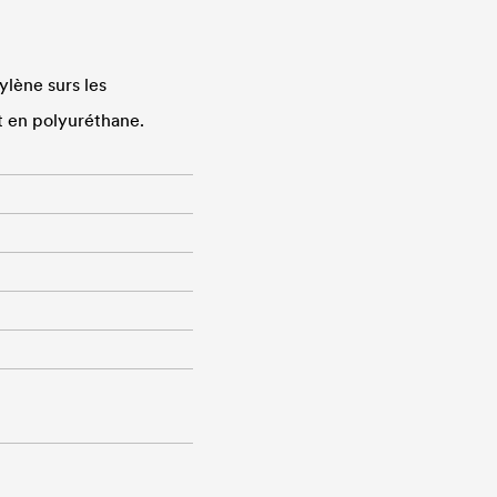
lène surs les
nt en polyuréthane.