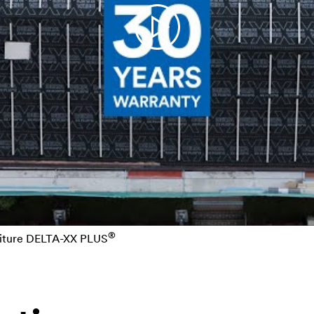
®
oiture
DELTA
-XX PLUS