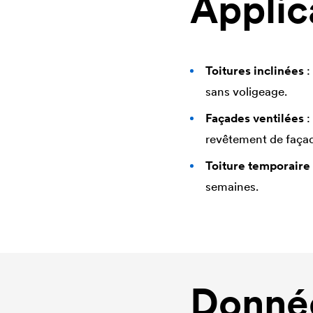
Applic
Toitures inclinées
:
sans voligeage.
Façades ventilées
:
revêtement de façad
Toiture temporaire
semaines.
Donnée