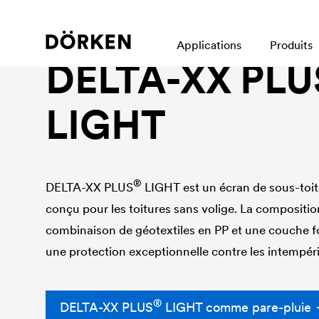
Écran de sous-toiture
Applications
Produits
DELTA
-XX PLU
LIGHT
®
DELTA
-XX PLUS
LIGHT est un écran de sous-toit
conçu pour les toitures sans volige. La compositio
combinaison de géotextiles en PP et une couche fo
une protection exceptionnelle contre les intempérie
®
DELTA
-XX PLUS
LIGHT comme pare-pluie