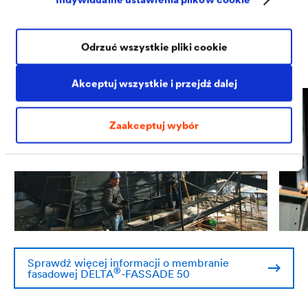
zewnątrz, gwarantując, że wilgoć z wnętrza budynku
będzie się wydostawać bezpośrednio przez membranę.
Odrzuć wszystkie pliki cookie
01/04
Akceptuj wszystkie i przejdź dalej
Zaakceptuj wybór
Sprawdź więcej informacji o membranie
®
fasadowej
DELTA
-FASSADE 50