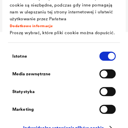
cookie są niezbędne, podczas gdy inne pomagają
Rok
2013
nam w ulepszaniu tej strony internetowej i ułatwić
użytkowanie przez Państwa
Dodatkowe informacje
Proszę wybrać, które pliki cookie można dopuścić.
Wybór
Istotne
zgody
Do wykonania okładziny drewnianej z otwartymi
połączeniami wybrano bardzo twarde brazylijskie
Media zewnętrzne
drewno tropikalne Ipe. Aby zapewnić optymalną
ochronę warstw elewacji, znajdujących się za otwartymi
Statystyka
fugami, przed wilgocią i wiatrem, zastosowano
®
membranę fasadową
DELTA
-FASSADE 50
Trwała
Marketing
membrana ochronna odporna na promieniowanie UV
zapewnia długotrwałą ochronę przed wilgocią z
Indywidualne ustawienia plików cookie