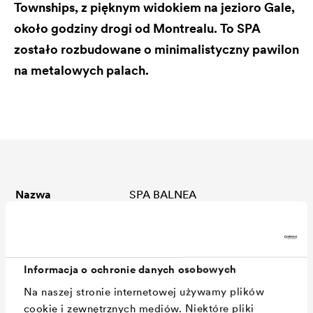
Townships, z pięknym widokiem na jezioro Gale,
około godziny drogi od Montrealu. To SPA
zostało rozbudowane o minimalistyczny pawilon
na metalowych palach.
Nazwa
SPA BALNEA
Lokalizacja
Bromont, QC J2L 2S5, Kanada,
319 Chemin du Lac Gale,
Canada
Informacja o ochronie danych osobowych
Kraj
Canada
Na naszej stronie internetowej używamy plików
cookie i zewnętrznych mediów. Niektóre pliki
®
Produkt
DELTA
-FASSADE 50