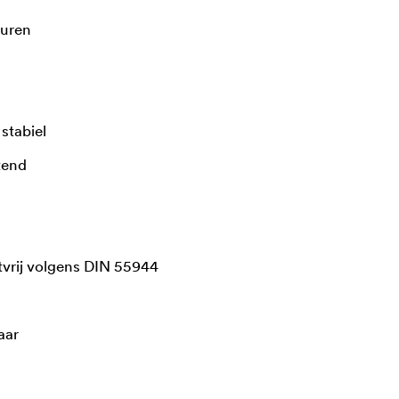
huren
 stabiel
tend
vrij volgens DIN 55944
aar