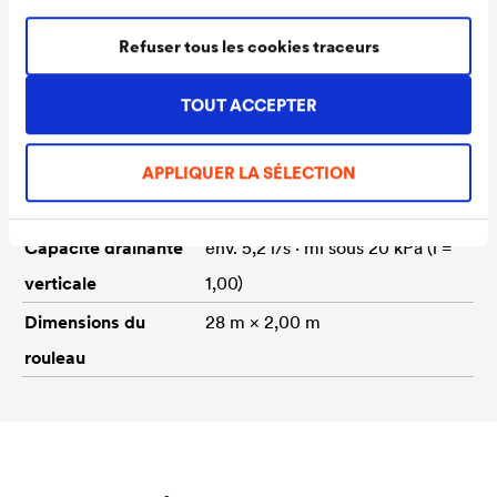
Épaisseur
env. 20 mm
Refuser tous les cookies traceurs
Poids/m²
950 g
Résistance à la
21 kN/m (EN ISO 10319)
TOUT ACCEPTER
traction SP/ST
APPLIQUER LA SÉLECTION
Capacité drainante
env. 0,7 l/s · ml sous 20 kPa (i =
horizontale
1,00)
Capacité drainante
env. 5,2 l/s · ml sous 20 kPa (i =
verticale
1,00)
Dimensions du
28 m × 2,00 m
rouleau