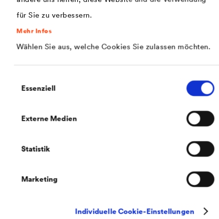
für Sie zu verbessern.
Mehr Infos
Wählen Sie aus, welche Cookies Sie zulassen möchten.
KTL 2.0 von DÖRKEN
®
Mit dem KTL-​System
DELTA
-​eLACK
verbindet DÖRKEN
das Beste aus zwei Welten: kathodisch schützende
Einwilligungsauswahl
Untergründe wie eine Zink- oder
Essenziell
Zinklamellenbeschichtung mit einer optisch schönen
schwarzen, organischen Topcoat-​Beschichtung – appliziert
in einer Trommelanlage.
Externe Medien
Statistik
Marketing
Individuelle Cookie-Einstellungen