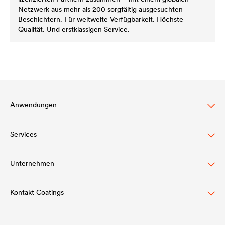
Netzwerk aus mehr als 200 sorgfältig ausgesuchten
Beschichtern. Für weltweite Verfügbarkeit. Höchste
Qualität. Und erstklassigen Service.
Anwendungen
Services
Dachbeschichtung
Holzlasur
Unternehmen
Download
Agrarwirtschaft
Referenzen
Kontakt Coatings
Struktur
Automotive
Academy
Werte
Tel:
+49 2330 63 243