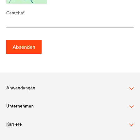
Captcha
Absenden
Anwendungen
Unternehmen
Steildachschutz
Fassadenschutz & -gestaltung
Karriere
Struktur