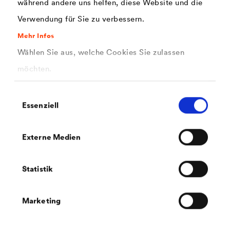
während andere uns helfen, diese Website und die
Verwendung für Sie zu verbessern.
Mehr Infos
Wählen Sie aus, welche Cookies Sie zulassen
möchten.
Einwilligungsauswahl
Essenziell
Externe Medien
KTL 2.0 von DÖRKEN
Statistik
®
Mit dem KTL-​System
DELTA
-​eLACK
verbindet DÖRKEN
das Beste aus zwei Welten: kathodisch schützende
Untergründe wie eine Zink- oder
Marketing
Zinklamellenbeschichtung mit einer optisch schönen
schwarzen, organischen Topcoat-​Beschichtung – appliziert
in einer Trommelanlage.