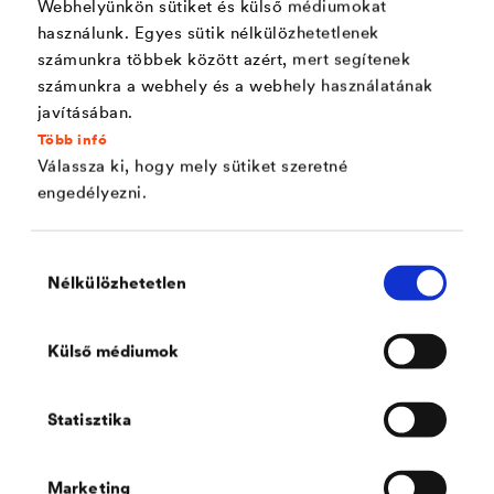
Webhelyünkön sütiket és külső médiumokat
City
használunk. Egyes sütik nélkülözhetetlenek
számunkra többek között azért, mert segítenek
számunkra a webhely és a webhely használatának
javításában.
Phone number
Több infó
Válassza ki, hogy mely sütiket szeretné
engedélyezni.
Mobile number
Hozzájárulás
Nélkülözhetetlen
kiválasztása
Mail address
Külső médiumok
Statisztika
Your message
Marketing