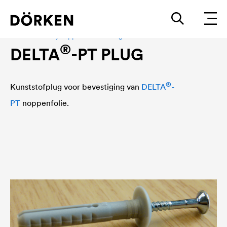
Toebehoren bij noppen- en drainagefolies
®
DELTA
-PT PLUG
®
Kunststofplug voor bevestiging van
DELTA
-
PT
noppenfolie.