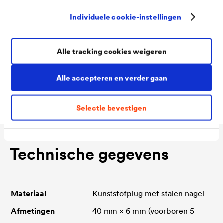
Afdichtringen:
Dicht leidingdoorvoeren,
Individuele cookie-instellingen
stopcontacten, deuren etc. af met een geschikte
afdichtingsfolie of -massa.
Alle tracking cookies weigeren
Aanbrengen van pleister:
Breng het pleisterwerk
in twee lagen aan, met aandacht voor de naden en
Alle accepteren en verder gaan
bevestigingspunten.
Selectie bevestigen
Technische gegevens
Materiaal
Kunststofplug met stalen nagel
Afmetingen
40 mm × 6 mm (voorboren 5