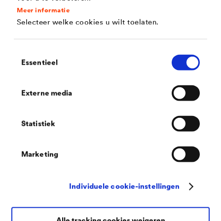
Toebehoren
Meer informatie
Selecteer welke cookies u wilt toelaten.
Toestemmingsselectie
Essentieel
Externe media
Statistiek
Marketing
Individuele cookie-instellingen
®
DELTA
-POLY BAND P 100
Aluminium bedampte, scheurvaste kleefband uit
polypropyleen.
Alle tracking cookies weigeren