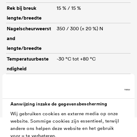
Rek bij breuk
15 % / 15 %
lengte/breedte
Nagelscheurweerst
350 / 300 (± 20 %) N
and
lengte/breedte
Temperatuurbeste
-30 °C tot +80 °C
ndigheid
Afmetingen
50 m x 1,50 m (Art.-nr.
02207460)
50 m x 3 m (Art.-nr. 02207462)
Aanwijzing inzake de gegevensbescherming
Wij gebruiken cookies en externe media op onze
website. Sommige cookies zijn essentieel, terwijl
andere ons helpen deze website en het gebruik
voor u te verbeteren.