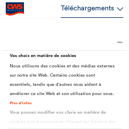
Téléchargements
Caractéristiques
Vos choix en matière de cookies
Epaisseur de couche max. jusque 300µm.
Nous utilisons des cookies et des médias externes
Très bon accrochage,
sur notre site Web. Certains cookies sont
excellent pouvoir couvrant,
essentiels, tandis que d'autres nous aident à
séchage rapide,
améliorer ce site Web et son utilisation pour vous.
gain de temps (jusque 60 %),
Plus d'infos
Vous pouvez modifier vos choix en matière de
bon étalement,
cookies à tout moment en cliquant sur Gestion des
résistant aux produits de nettoyage usuels,