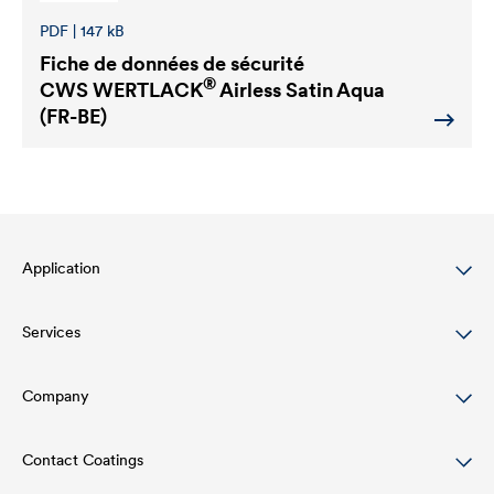
PDF | 147 kB
Fiche de données de sécurité
®
CWS WERTLACK
Airless Satin Aqua
(FR-BE)
Application
Services
Wood varnish
Agriculture
Company
Téléchargements
Automotive
References
Contact Coatings
Structure de l'entreprise