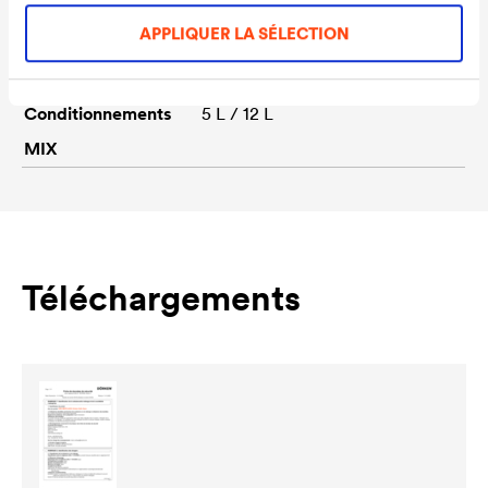
Teintes
Blanc
APPLIQUER LA SÉLECTION
Conditionnements
5 L / 12 L
Ready
Conditionnements
5 L / 12 L
MIX
Téléchargements