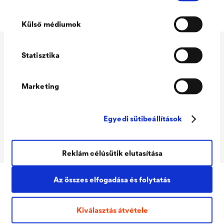
Külső médiumok
Statisztika
Műszaki adatok
Marketing
Consumption
230 - 250 g/m²
Packaging Sizes
18 kg
Egyedi sütibeállítások
Ready
Reklám célúsütik elutasítása
Az összes elfogadása és folytatás
Letöltések
Kiválasztás átvétele