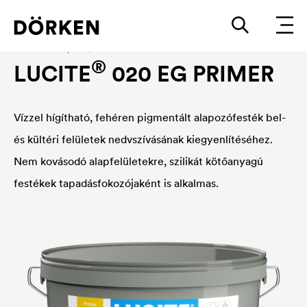
Interior wall paint|fassadenfarbe
®
LUCITE
020 EG PRIMER
Vízzel hígítható, fehéren pigmentált alapozófesték bel-
és kültéri felületek nedvszívásának kiegyenlítéséhez.
Nem kovásodó alapfelületekre, szilikát kötőanyagú
festékek tapadásfokozójaként is alkalmas.