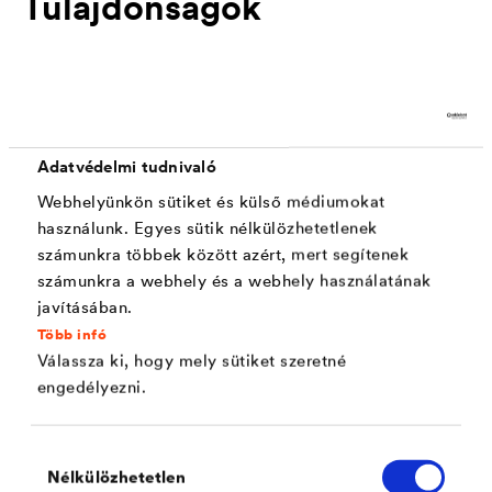
Tulajdonságok
Jó fedőképesség, növeli a rá festendő
festékbevonatok nyitott idejét
Oldószermentes, a felületet enyhén kitölti és
Adatvédelmi tudnivaló
egalizálja a nedvszívást
Webhelyünkön sütiket és külső médiumokat
Nagyon jó tapadási tulajdonságokkal rendelkezik
használunk. Egyes sütik nélkülözhetetlenek
számunkra többek között azért, mert segítenek
Könnyen feldolgozható, DÖRKEN MIXPlus
számunkra a webhely és a webhely használatának
rendszerben pasztell színekben is keverhető
javításában.
Több infó
Az alapfelületnek egységes megjelenést ad, így
Válassza ki, hogy mely sütiket szeretné
elkerülhető annak "felhősödése" a festés után
engedélyezni.
A tapadás elősegítéséhez olyan aljzatokon is
használható, amelyek nem kovásodnak ( pl.
Hozzájárulás
Nélkülözhetetlen
szilikát festékek)
kiválasztása